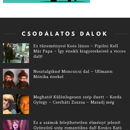
CSODÁLATOS DALOK
Ez tüneményes! Koós János – Pipilni Kell
Már Papa – Így énekli kisgyerekeivel a vicces
dalt!
Nosztalgikus! Moncsicsi dal – Ullmann
Mónika énekel
Megható! Különlegesen szép duett – Korda
György – Cserháti Zsuzsa – Maradj még
Ez a számok felejthetetlen élményt jelent!
Gyönyörű szép romantikus dal! Kovács Kati: