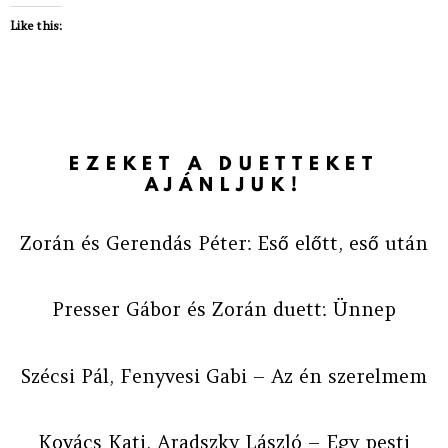
Like this:
EZEKET A DUETTEKET
AJÁNLJUK!
Zorán és Gerendás Péter: Eső előtt, eső után
Presser Gábor és Zorán duett: Ünnep
Szécsi Pál, Fenyvesi Gabi – Az én szerelmem
Kovács Kati, Aradszky László – Egy pesti