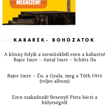
KABARÉK- BOHÓZATOK
A könny folyik a szemünkből ezen a kabarén!
Bajor Imre – Antal Imre – Schütz Ila
Bajor Imre – Én, a Gyula, meg a Tóth Ottó
(teljes album)
Ezen szakadunk! Besenyő Pista bácsi a
hülyeségről