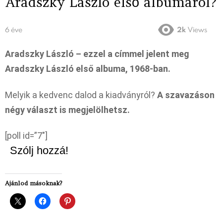
Aradszky László első albumáról?
6 éve
2k
Views
Aradszky László – ezzel a címmel jelent meg
Aradszky László első albuma, 1968-ban.
Melyik a kedvenc dalod a kiadványról?
A szavazáson
négy választ is megjelölhetsz.
[poll id=”7″]
Szólj hozzá!
Ajánlod másoknak?