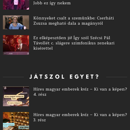
Jobb ez így nekem
Könnyeket csalt a szemünkbe: Cserháti
Zsuzsa megható dala a magányról
Ez elképesztően jó! Így szól Szécsi Pál
Távollét c. slágere szimfonikus zenekari
kísérettel
JÁTSZOL EGYET?
Híres magyar emberek kvíz – Ki van a képen?
4. rész
Híres magyar emberek kvíz – Ki van a képen?
3. rész