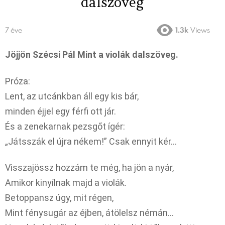
dalszöveg
7 éve
1.3k
Views
Jöjjön Szécsi Pál Mint a violák dalszöveg.
Próza:
Lent, az utcánkban áll egy kis bár,
minden éjjel egy férfi ott jár.
És a zenekarnak pezsgőt ígér:
„Játsszák el újra nékem!” Csak ennyit kér…
Visszajössz hozzám te még, ha jön a nyár,
Amikor kinyílnak majd a violák.
Betoppansz úgy, mit régen,
Mint fénysugár az éjben, átölelsz némán…