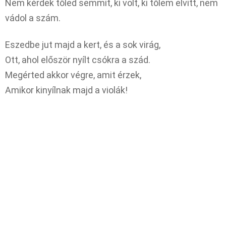
Nem kérdek tőled semmit, ki volt, ki tőlem elvitt, nem
vádol a szám.
Eszedbe jut majd a kert, és a sok virág,
Ott, ahol először nyílt csókra a szád.
Megérted akkor végre, amit érzek,
Amikor kinyílnak majd a violák!