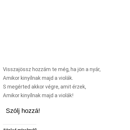
Visszajössz hozzám te még, ha jön a nyár,
Amikor kinyílnak majd a violák.
S megérted akkor végre, amit érzek,
Amikor kinyílnak majd a violák!
Szólj hozzá!
Ajánlod másoknak?