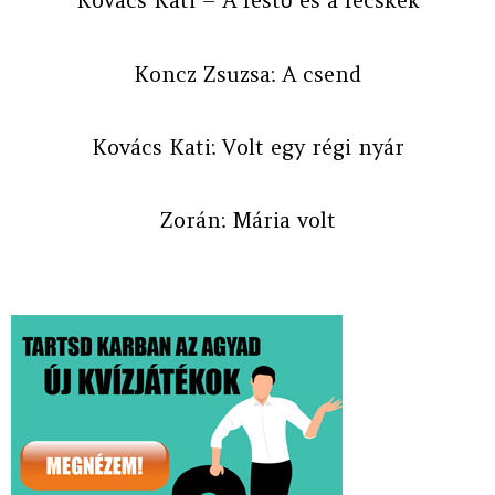
Kovács Kati – A festő és a fecskék
Koncz Zsuzsa: A csend
Kovács Kati: Volt egy régi nyár
Zorán: Mária volt