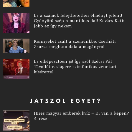
Ez a számok felejthetetlen élményt jelent!
Gyönyörű szép romantikus dal! Kovács Kati:
Jobb ez így nekem
Könnyeket csalt a szemünkbe: Cserháti
Zsuzsa megható dala a magányról
Ez elképesztően jó! Így szól Szécsi Pál
Távollét c. slágere szimfonikus zenekari
kísérettel
JÁTSZOL EGYET?
Híres magyar emberek kvíz – Ki van a képen?
4. rész