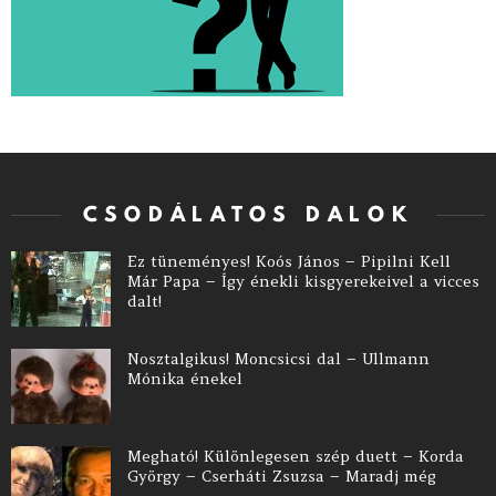
CSODÁLATOS DALOK
Ez tüneményes! Koós János – Pipilni Kell
Már Papa – Így énekli kisgyerekeivel a vicces
dalt!
Nosztalgikus! Moncsicsi dal – Ullmann
Mónika énekel
Megható! Különlegesen szép duett – Korda
György – Cserháti Zsuzsa – Maradj még