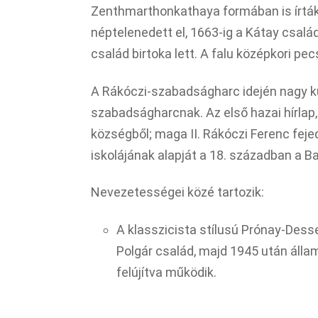
Zenthmarthonkathaya formában is írták.
néptelenedett el, 1663-ig a Kátay csalá
család birtoka lett. A falu középkori pec
A Rákóczi-szabadságharc idején nagy ku
szabadságharcnak. Az első hazai hírlap,
községből; maga II. Rákóczi Ferenc fejed
iskolájának alapját a 18. században a Ba
Nevezetességei közé tartozik:
A klasszicista stílusú Prónay-Dess
Polgár család, majd 1945 után állami
felújítva működik.​