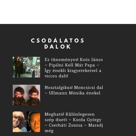
CSODÁLATOS
DALOK
Ez tüneményes! Koós János
– Pipilni Kell Már Papa –
Így énekli kisgyerekeivel a
vicces dalt!
Nosztalgikus! Moncsicsi dal
– Ullmann Mónika énekel
Megható! Különlegesen
szép duett – Korda György
– Cserháti Zsuzsa – Maradj
még