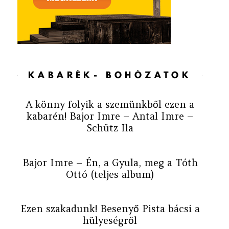
KABARÉK- BOHÓZATOK
A könny folyik a szemünkből ezen a
kabarén! Bajor Imre – Antal Imre –
Schütz Ila
Bajor Imre – Én, a Gyula, meg a Tóth
Ottó (teljes album)
Ezen szakadunk! Besenyő Pista bácsi a
hülyeségről