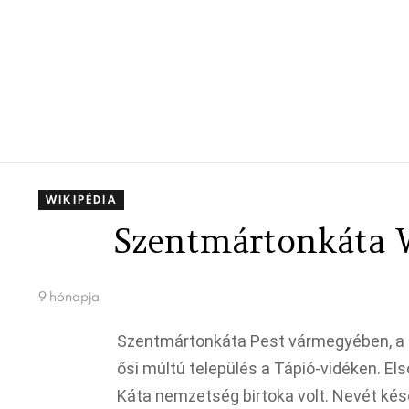
WIKIPÉDIA
Szentmártonkáta W
9 hónapja
Szentmártonkáta Pest vármegyében, a N
ősi múltú település a Tápió-vidéken. Els
Káta nemzetség birtoka volt. Nevét ké