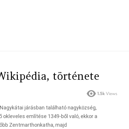
ikipédia, története
1.5k
Views
agykátai járásban található nagyközség,
ő okleveles említése 1349-ből való, ekkor a
sőbb Zentmarthonkatha, majd