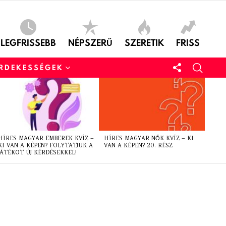
LEGFRISSEBB
NÉPSZERŰ
SZERETIK
FRISS
ÉRDEKESSÉGEK
HÍRES MAGYAR EMBEREK KVÍZ –
HÍRES MAGYAR NŐK KVÍZ – KI
KI VAN A KÉPEN? FOLYTATJUK A
VAN A KÉPEN? 20. RÉSZ
JÁTÉKOT ÚJ KÉRDÉSEKKEL!