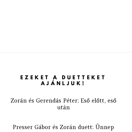
EZEKET A DUETTEKET
AJÁNLJUK!
Zorán és Gerendás Péter: Eső előtt, eső
után
Presser Gábor és Zorán duett: Ünnep