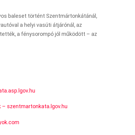
lyos baleset történt Szentmártonkátánál,
utóval a helyi vasúti átjárónál, az
ztették, a fénysorompó jól működött – az
ta.asp.lgov.hu
k – szentmartonkata.lgov.hu
lyok.com