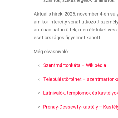
szántók, szikes legelők találhatók.​
Aktuális hírek: 2025. november 4-én sú
amikor Intercity vonat ütközött személya
autóban hatan ültek, öten életüket ves
eset országos figyelmet kapott.​
Még olvasnivaló:
Szentmártonkáta – Wikipédia
Településtörténet – szentmartonka
Látnivalók, templomok és kastélyo
Prónay-Dessewfy-kastély – Kasté