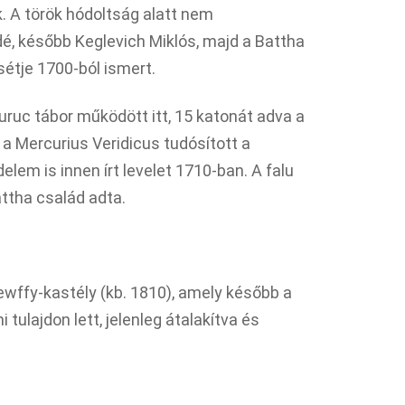
 A török hódoltság alatt nem
dé, később Keglevich Miklós, majd a Battha
sétje 1700-ból ismert.​
ruc tábor működött itt, 15 katonát adva a
 a Mercurius Veridicus tudósított a
elem is innen írt levelet 1710-ban. A falu
ttha család adta.​
ewffy-kastély (kb. 1810), amely később a
 tulajdon lett, jelenleg átalakítva és