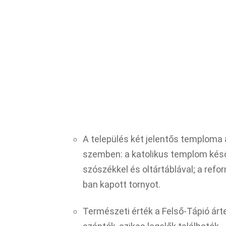
A település két jelentős temploma
szemben: a katolikus templom késő
szószékkel és oltártáblával; a ref
ban kapott tornyot.​
Természeti érték a Felső-Tápió árt