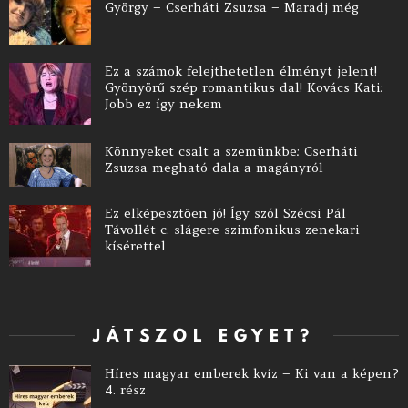
György – Cserháti Zsuzsa – Maradj még
Ez a számok felejthetetlen élményt jelent!
Gyönyörű szép romantikus dal! Kovács Kati:
Jobb ez így nekem
Könnyeket csalt a szemünkbe: Cserháti
Zsuzsa megható dala a magányról
Ez elképesztően jó! Így szól Szécsi Pál
Távollét c. slágere szimfonikus zenekari
kísérettel
JÁTSZOL EGYET?
Híres magyar emberek kvíz – Ki van a képen?
4. rész