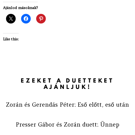
Ajánlod másoknak?
Like this:
EZEKET A DUETTEKET
AJÁNLJUK!
Zorán és Gerendás Péter: Eső előtt, eső után
Presser Gábor és Zorán duett: Ünnep