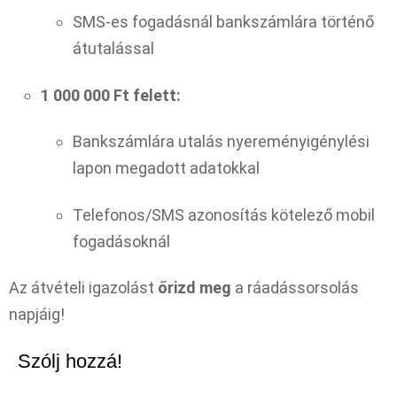
SMS-es fogadásnál bankszámlára történő
átutalással
1 000 000 Ft felett:
Bankszámlára utalás nyereményigénylési
lapon megadott adatokkal
Telefonos/SMS azonosítás kötelező mobil
fogadásoknál
Az átvételi igazolást
őrizd meg
a ráadássorsolás
napjáig!
Szólj hozzá!