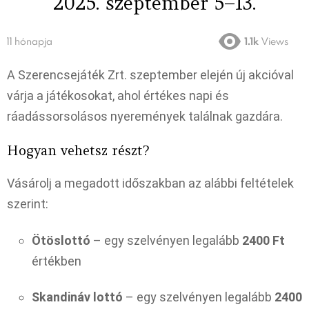
2025. szeptember 5–13.
11 hónapja
1.1k
Views
A Szerencsejáték Zrt. szeptember elején új akcióval
várja a játékosokat, ahol értékes napi és
ráadássorsolásos nyeremények találnak gazdára.
Hogyan vehetsz részt?
Vásárolj a megadott időszakban az alábbi feltételek
szerint:
Ötöslottó
– egy szelvényen legalább
2400 Ft
értékben
Skandináv lottó
– egy szelvényen legalább
2400