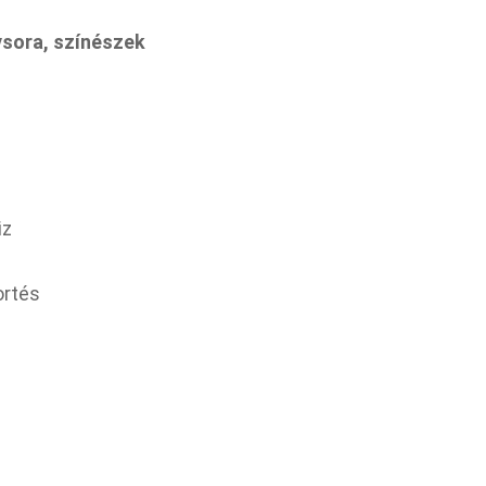
vsora, színészek
iz
ortés