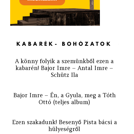
KABARÉK- BOHÓZATOK
A könny folyik a szemünkből ezen a
kabarén! Bajor Imre – Antal Imre –
Schütz Ila
Bajor Imre – Én, a Gyula, meg a Tóth
Ottó (teljes album)
Ezen szakadunk! Besenyő Pista bácsi a
hülyeségről