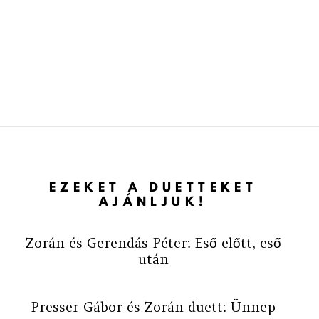
EZEKET A DUETTEKET
AJÁNLJUK!
Zorán és Gerendás Péter: Eső előtt, eső
után
Presser Gábor és Zorán duett: Ünnep