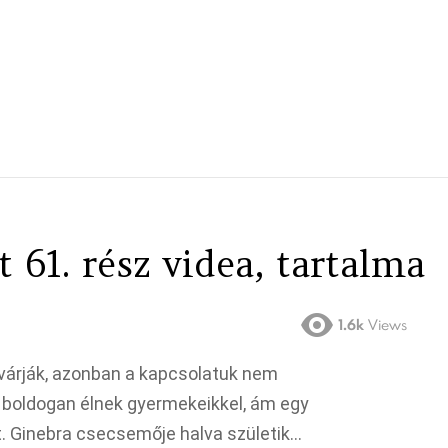
 61. rész videa, tartalma
1.6k
Views
várják, azonban a kapcsolatuk nem
 boldogan élnek gyermekeikkel, ám egy
t. Ginebra csecsemője halva születik…