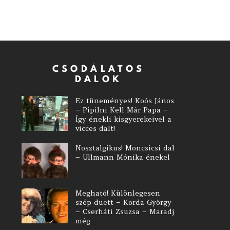
CSODÁLATOS
DALOK
Ez tüneményes! Koós János
– Pipilni Kell Már Papa –
Így énekli kisgyerekeivel a
vicces dalt!
Nosztalgikus! Moncsicsi dal
– Ullmann Mónika énekel
Megható! Különlegesen
szép duett – Korda György
– Cserháti Zsuzsa – Maradj
még