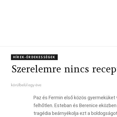
HÍREK-ÉRDEKESSÉGEK
Szerelemre nincs recept
körülbelül egy éve
Paz és Fermin első közös gyermeküket 
felhőtlen. Esteban és Berenice eközben
tragédia beárnyékolja ezt a boldogságo