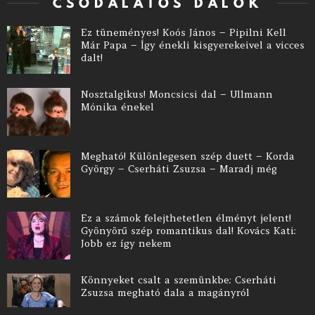
CSODÁLATOS DALOK
Ez tüneményes! Koós János – Pipilni Kell
Már Papa – Így énekli kisgyerekeivel a vicces
dalt!
Nosztalgikus! Moncsicsi dal – Ullmann
Mónika énekel
Megható! Különlegesen szép duett – Korda
György – Cserháti Zsuzsa – Maradj még
Ez a számok felejthetetlen élményt jelent!
Gyönyörű szép romantikus dal! Kovács Kati:
Jobb ez így nekem
Könnyeket csalt a szemünkbe: Cserháti
Zsuzsa megható dala a magányról