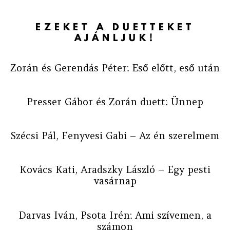
EZEKET A DUETTEKET
AJÁNLJUK!
Zorán és Gerendás Péter: Eső előtt, eső után
Presser Gábor és Zorán duett: Ünnep
Szécsi Pál, Fenyvesi Gabi – Az én szerelmem
Kovács Kati, Aradszky László – Egy pesti
vasárnap
Darvas Iván, Psota Irén: Ami szívemen, a
számon