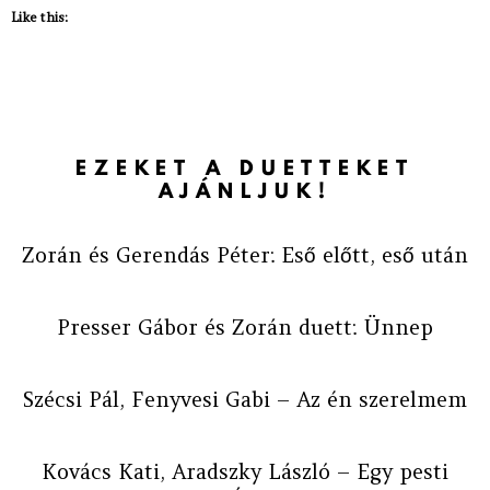
Like this:
EZEKET A DUETTEKET
AJÁNLJUK!
Zorán és Gerendás Péter: Eső előtt, eső után
Presser Gábor és Zorán duett: Ünnep
Szécsi Pál, Fenyvesi Gabi – Az én szerelmem
Kovács Kati, Aradszky László – Egy pesti