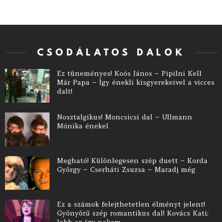
CSODÁLATOS DALOK
Ez tüneményes! Koós János – Pipilni Kell
Már Papa – Így énekli kisgyerekeivel a vicces
dalt!
Nosztalgikus! Moncsicsi dal – Ullmann
Mónika énekel
Megható! Különlegesen szép duett – Korda
György – Cserháti Zsuzsa – Maradj még
Ez a számok felejthetetlen élményt jelent!
Gyönyörű szép romantikus dal! Kovács Kati:
Jobb ez így nekem