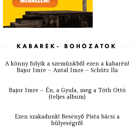
KABARÉK- BOHÓZATOK
A könny folyik a szemünkből ezen a kabarén!
Bajor Imre – Antal Imre – Schütz Ila
Bajor Imre – Én, a Gyula, meg a Tóth Ottó
(teljes album)
Ezen szakadunk! Besenyő Pista bácsi a
hülyeségről