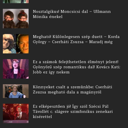
Nosztalgikus! Moncsicsi dal – Ullmann
Mónika énekel
Megható! Különlegesen szép duett – Korda
György – Cserháti Zsuzsa – Maradj még
Ez a számok felejthetetlen élményt jelent!
Gyönyörű szép romantikus dal! Kovács Kati:
Jobb ez így nekem
Könnyeket csalt a szemünkbe: Cserháti
Zsuzsa megható dala a magányról
Ez elképesztően jó! Így szól Szécsi Pál
Távollét c. slágere szimfonikus zenekari
kísérettel