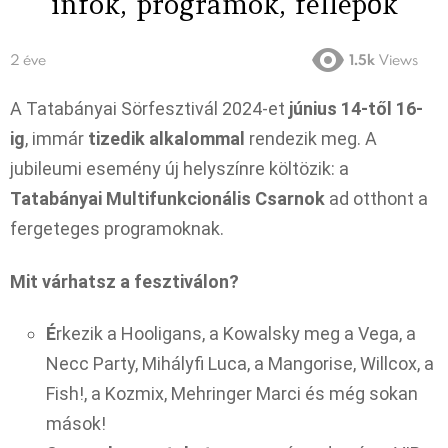
infok, programok, fellépők
2 éve
1.5k
Views
A Tatabányai Sörfesztivál 2024-et
június 14-től 16-
ig
, immár
tizedik alkalommal
rendezik meg. A
jubileumi esemény új helyszínre költözik: a
Tatabányai Multifunkcionális Csarnok
ad otthont a
fergeteges programoknak.
Mit várhatsz a fesztiválon?
É
rkezik a Hooligans, a Kowalsky meg a Vega, a
Necc Party, Mihályfi Luca, a Mangorise, Willcox, a
Fish!, a Kozmix, Mehringer Marci és még sokan
mások!