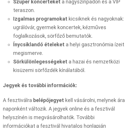
Szuper koncerteket
a nagyszínpadon és a VIP
teraszon.
Izgalmas programokat
kicsiknek és nagyoknak:
ugrálóvár, gyermek koncertek, kézműves
foglalkozások, sörfőző bemutatók.
Ínycsiklandó ételeket
a helyi gasztronómia ízeit
megismerve.
Sörkülönlegességeket
a hazai és nemzetközi
kisüzemi sörfőzdék kínálatából.
Jegyek és további információk:
A fesztiválra
belépőjegyet
kell vásárolni, melynek ára
naponként változik. A jegyek online és a fesztivál
helyszínén is megvásárolhatók. További
információkat a fesztivál hivatalos honlapján