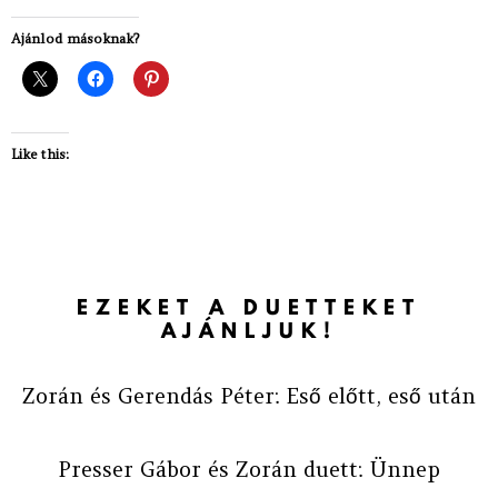
Ajánlod másoknak?
Like this:
EZEKET A DUETTEKET
AJÁNLJUK!
Zorán és Gerendás Péter: Eső előtt, eső után
Presser Gábor és Zorán duett: Ünnep