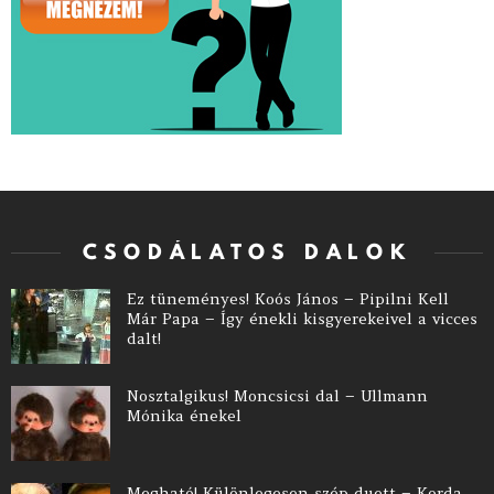
CSODÁLATOS DALOK
Ez tüneményes! Koós János – Pipilni Kell
Már Papa – Így énekli kisgyerekeivel a vicces
dalt!
Nosztalgikus! Moncsicsi dal – Ullmann
Mónika énekel
Megható! Különlegesen szép duett – Korda