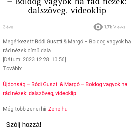
– Boldog vagyok ha rád nézek:
dalszöveg, videoklip
3 éve
1.7k
Views
Megérkezett Bódi Guszti & Margó – Boldog vagyok ha
rád nézek című dala.
[Dátum: 2023.12.28. 10:56]
Tovább:
Újdonság – Bódi Guszti & Margó – Boldog vagyok ha
rád nézek: dalszöveg, videoklip
Még több zenei hír
Zene.hu
Szólj hozzá!