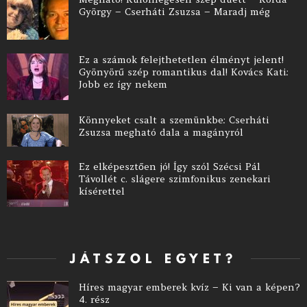
György – Cserháti Zsuzsa – Maradj még
Ez a számok felejthetetlen élményt jelent!
Gyönyörű szép romantikus dal! Kovács Kati:
Jobb ez így nekem
Könnyeket csalt a szemünkbe: Cserháti
Zsuzsa megható dala a magányról
Ez elképesztően jó! Így szól Szécsi Pál
Távollét c. slágere szimfonikus zenekari
kísérettel
JÁTSZOL EGYET?
Híres magyar emberek kvíz – Ki van a képen?
4. rész