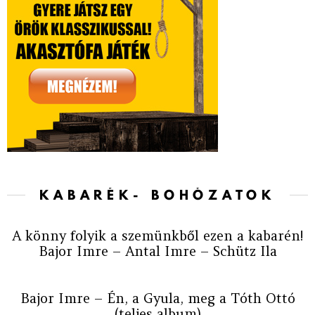
KABARÉK- BOHÓZATOK
A könny folyik a szemünkből ezen a kabarén!
Bajor Imre – Antal Imre – Schütz Ila
Bajor Imre – Én, a Gyula, meg a Tóth Ottó
(teljes album)