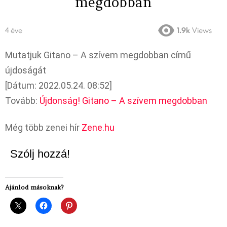
megdobban
4 éve
1.9k
Views
Mutatjuk Gitano – A szívem megdobban című
újdoságát
[Dátum: 2022.05.24. 08:52]
Tovább:
Újdonság! Gitano – A szívem megdobban
Még több zenei hír
Zene.hu
Szólj hozzá!
Ajánlod másoknak?