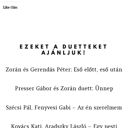
Like this:
EZEKET A DUETTEKET
AJÁNLJUK!
Zorán és Gerendás Péter: Eső előtt, eső után
Presser Gábor és Zorán duett: Ünnep
Szécsi Pál, Fenyvesi Gabi – Az én szerelmem
Kovács Kati, Aradszky László – Egy pesti