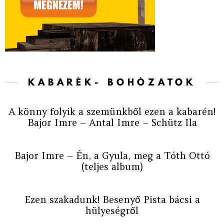
KABARÉK- BOHÓZATOK
A könny folyik a szemünkből ezen a kabarén!
Bajor Imre – Antal Imre – Schütz Ila
Bajor Imre – Én, a Gyula, meg a Tóth Ottó
(teljes album)
Ezen szakadunk! Besenyő Pista bácsi a
hülyeségről