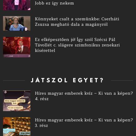
Jobb ez így nekem
Könnyeket csalt a szemünkbe: Cserháti
Zsuzsa megható dala a magányról
Ez elképesztően jó! Így szól Szécsi Pál
Távollét c. slágere szimfonikus zenekari
kísérettel
JÁTSZOL EGYET?
Híres magyar emberek kvíz – Ki van a képen?
4. rész
Híres magyar emberek kvíz – Ki van a képen?
3. rész