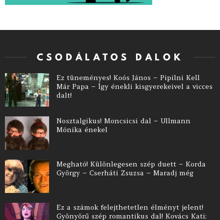
CSODÁLATOS DALOK
Ez tüneményes! Koós János – Pipilni Kell
Már Papa – Így énekli kisgyerekeivel a vicces
dalt!
Nosztalgikus! Moncsicsi dal – Ullmann
Mónika énekel
Megható! Különlegesen szép duett – Korda
György – Cserháti Zsuzsa – Maradj még
Ez a számok felejthetetlen élményt jelent!
Gyönyörű szép romantikus dal! Kovács Kati: