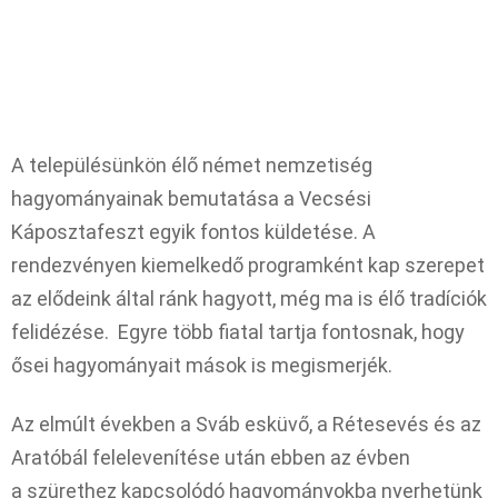
A településünkön élő német nemzetiség
hagyományainak bemutatása a Vecsési
Káposztafeszt egyik fontos küldetése. A
rendezvényen kiemelkedő programként kap szerepet
az elődeink által ránk hagyott, még ma is élő tradíciók
felidézése. Egyre több fiatal tartja fontosnak, hogy
ősei hagyományait mások is megismerjék.
Az elmúlt években a Sváb esküvő, a Rétesevés és az
Aratóbál felelevenítése után ebben az évben
a szürethez kapcsolódó hagyományokba nyerhetünk