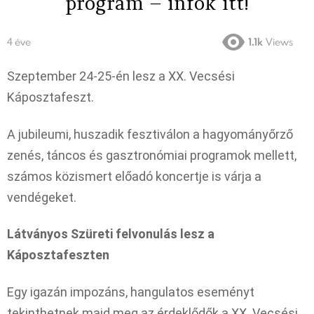
program – infok itt!
4 éve
1.1k
Views
Szeptember 24-25-én lesz a XX. Vecsési
Káposztafeszt.
A jubileumi, huszadik fesztiválon a hagyományőrző
zenés, táncos és gasztronómiai programok mellett,
számos közismert előadó koncertje is várja a
vendégeket.
Látványos Szüreti felvonulás lesz a
Káposztafeszten
Egy igazán impozáns, hangulatos eseményt
tekinthetnek majd meg az érdeklődők a XX. Vecsési