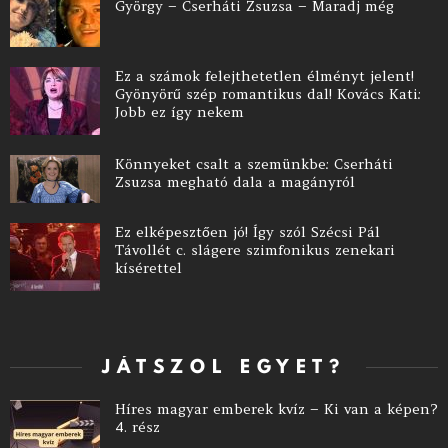
György – Cserháti Zsuzsa – Maradj még
Ez a számok felejthetetlen élményt jelent!
Gyönyörű szép romantikus dal! Kovács Kati:
Jobb ez így nekem
Könnyeket csalt a szemünkbe: Cserháti
Zsuzsa megható dala a magányról
Ez elképesztően jó! Így szól Szécsi Pál
Távollét c. slágere szimfonikus zenekari
kísérettel
JÁTSZOL EGYET?
Híres magyar emberek kvíz – Ki van a képen?
4. rész