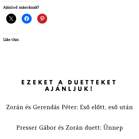
Ajánlod másoknak?
Like this:
EZEKET A DUETTEKET
AJÁNLJUK!
Zorán és Gerendás Péter: Eső előtt, eső után
Presser Gábor és Zorán duett: Ünnep