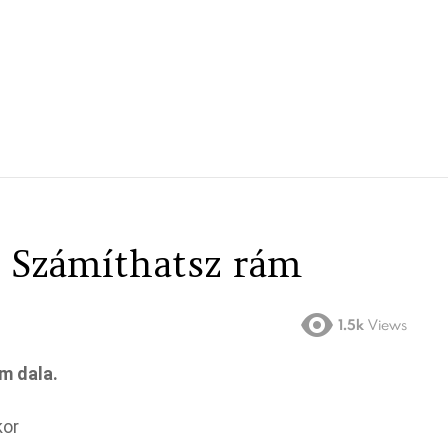
 Számíthatsz rám
1.5k
Views
m dala.
kor