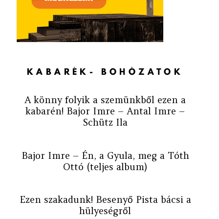
KABARÉK- BOHÓZATOK
A könny folyik a szemünkből ezen a
kabarén! Bajor Imre – Antal Imre –
Schütz Ila
Bajor Imre – Én, a Gyula, meg a Tóth
Ottó (teljes album)
Ezen szakadunk! Besenyő Pista bácsi a
hülyeségről