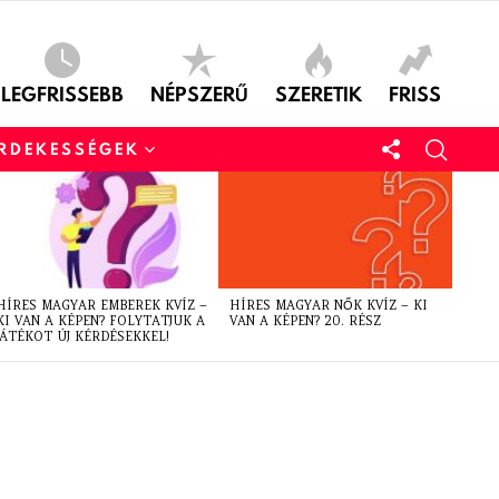
LEGFRISSEBB
NÉPSZERŰ
SZERETIK
FRISS
ÉRDEKESSÉGEK
HÍRES MAGYAR EMBEREK KVÍZ –
HÍRES MAGYAR NŐK KVÍZ – KI
KI VAN A KÉPEN? FOLYTATJUK A
VAN A KÉPEN? 20. RÉSZ
JÁTÉKOT ÚJ KÉRDÉSEKKEL!