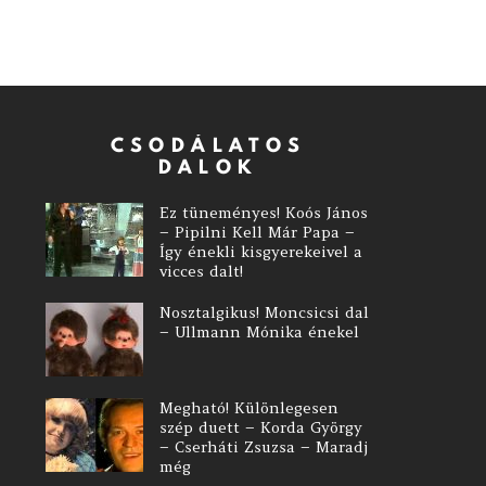
CSODÁLATOS
DALOK
Ez tüneményes! Koós János
– Pipilni Kell Már Papa –
Így énekli kisgyerekeivel a
vicces dalt!
Nosztalgikus! Moncsicsi dal
– Ullmann Mónika énekel
Megható! Különlegesen
szép duett – Korda György
– Cserháti Zsuzsa – Maradj
még