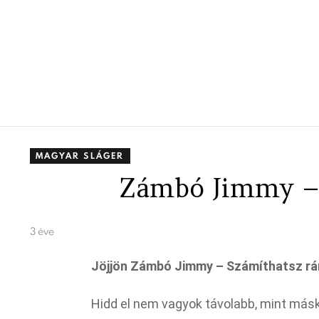
MAGYAR SLÁGER
Zámbó Jimmy –
3 éve
Jöjjön Zámbó Jimmy – Számíthatsz rá
Hidd el nem vagyok távolabb, mint más