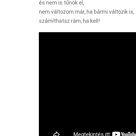
és nem is tűnök el,
nem változom már, ha bármi változik is,
számíthatsz rám, ha kell!