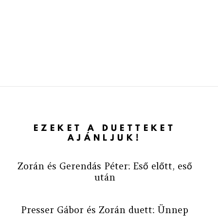
EZEKET A DUETTEKET
AJÁNLJUK!
Zorán és Gerendás Péter: Eső előtt, eső
után
Presser Gábor és Zorán duett: Ünnep