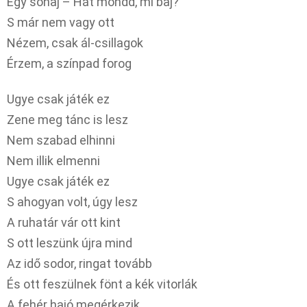
Egy sóhaj – Hát mondd, mi baj?
S már nem vagy ott
Nézem, csak ál-csillagok
Érzem, a színpad forog
Ugye csak játék ez
Zene meg tánc is lesz
Nem szabad elhinni
Nem illik elmenni
Ugye csak játék ez
S ahogyan volt, úgy lesz
A ruhatár vár ott kint
S ott leszünk újra mind
Az idő sodor, ringat tovább
És ott feszülnek fönt a kék vitorlák
A fehér hajó megérkezik