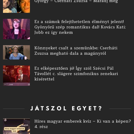
György – Cserháti Zsuzsa – Maradj még
Ez a számok felejthetetlen élményt jelent!
Gyönyörű szép romantikus dal! Kovács Kati:
Jobb ez így nekem
Könnyeket csalt a szemünkbe: Cserháti
Zsuzsa megható dala a magányról
Ez elképesztően jó! Így szól Szécsi Pál
Távollét c. slágere szimfonikus zenekari
kísérettel
JÁTSZOL EGYET?
Híres magyar emberek kvíz – Ki van a képen?
4. rész