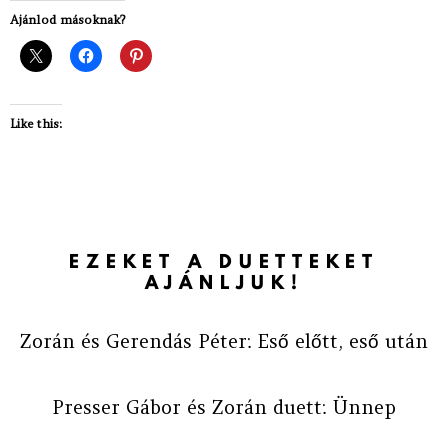
Ajánlod másoknak?
Like this:
EZEKET A DUETTEKET
AJÁNLJUK!
Zorán és Gerendás Péter: Eső előtt, eső után
Presser Gábor és Zorán duett: Ünnep