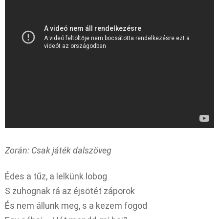
Zorán: Csak játék dalszöveg
Édes a tűz, a lelkünk lobog
S zuhognak rá az éjsötét záporok
És nem állunk meg, s a kezem fogod