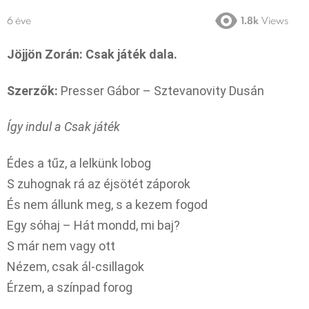
6 éve
1.8k
Views
Jöjjön Zorán: Csak játék dala.
Szerzők:
Presser Gábor – Sztevanovity Dusán
Így indul a Csak játék
Édes a tűz, a lelkünk lobog
S zuhognak rá az éjsötét záporok
És nem állunk meg, s a kezem fogod
Egy sóhaj – Hát mondd, mi baj?
S már nem vagy ott
Nézem, csak ál-csillagok
Érzem, a színpad forog