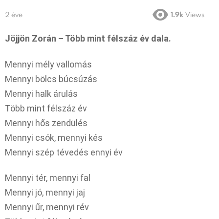
2 éve
1.9k
Views
Jöjjön Zorán – Több mint félszáz év dala.
Mennyi mély vallomás
Mennyi bölcs búcsúzás
Mennyi halk árulás
Több mint félszáz év
Mennyi hős zendülés
Mennyi csók, mennyi kés
Mennyi szép tévedés ennyi év
Mennyi tér, mennyi fal
Mennyi jó, mennyi jaj
Mennyi űr, mennyi rév