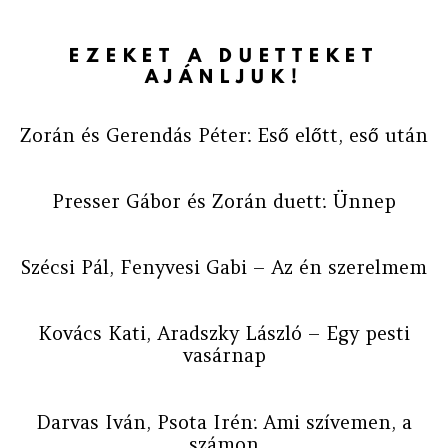
EZEKET A DUETTEKET
AJÁNLJUK!
Zorán és Gerendás Péter: Eső előtt, eső után
Presser Gábor és Zorán duett: Ünnep
Szécsi Pál, Fenyvesi Gabi – Az én szerelmem
Kovács Kati, Aradszky László – Egy pesti
vasárnap
Darvas Iván, Psota Irén: Ami szívemen, a
számon