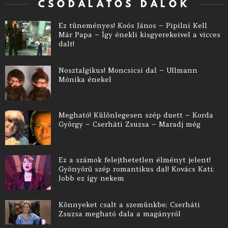
CSODÁLATOS DALOK
Ez tüneményes! Koós János – Pipilni Kell
Már Papa – Így énekli kisgyerekeivel a vicces
dalt!
Nosztalgikus! Moncsicsi dal – Ullmann
Mónika énekel
Megható! Különlegesen szép duett – Korda
György – Cserháti Zsuzsa – Maradj még
Ez a számok felejthetetlen élményt jelent!
Gyönyörű szép romantikus dal! Kovács Kati:
Jobb ez így nekem
Könnyeket csalt a szemünkbe: Cserháti
Zsuzsa megható dala a magányról