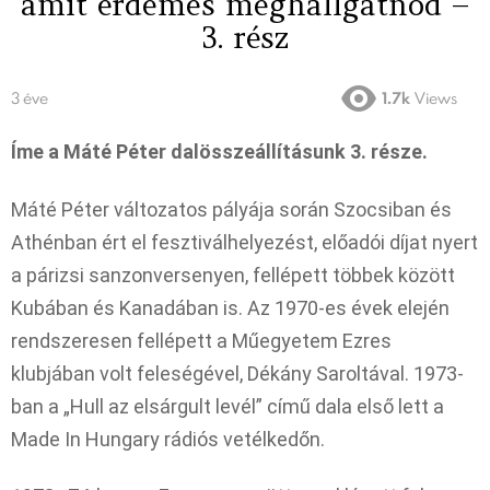
amit érdemes meghallgatnod –
3. rész
3 éve
1.7k
Views
Íme a Máté Péter dalösszeállításunk 3. része.
Máté Péter változatos pályája során Szocsiban és
Athénban ért el fesztiválhelyezést, előadói díjat nyert
a párizsi sanzonversenyen, fellépett többek között
Kubában és Kanadában is. Az 1970-es évek elején
rendszeresen fellépett a Műegyetem Ezres
klubjában volt feleségével, Dékány Saroltával. 1973-
ban a „Hull az elsárgult levél” című dala első lett a
Made In Hungary rádiós vetélkedőn.