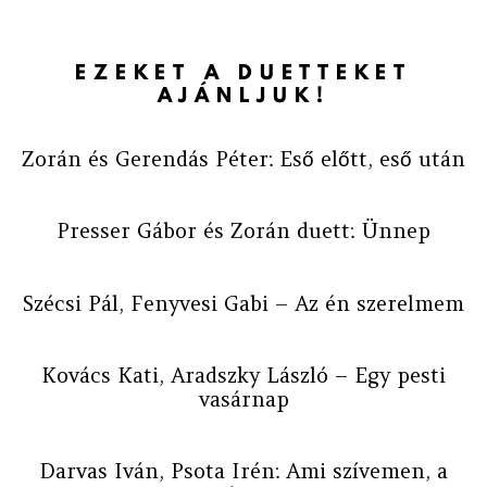
EZEKET A DUETTEKET
AJÁNLJUK!
Zorán és Gerendás Péter: Eső előtt, eső után
Presser Gábor és Zorán duett: Ünnep
Szécsi Pál, Fenyvesi Gabi – Az én szerelmem
Kovács Kati, Aradszky László – Egy pesti
vasárnap
Darvas Iván, Psota Irén: Ami szívemen, a