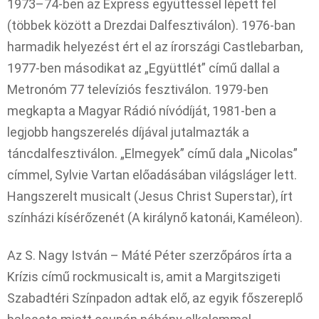
1973–74-ben az Express együttessel lépett fel
(többek között a Drezdai Dalfesztiválon). 1976-ban
harmadik helyezést ért el az írországi Castlebarban,
1977-ben másodikat az „Együttlét” című dallal a
Metronóm 77 televíziós fesztiválon. 1979-ben
megkapta a Magyar Rádió nívódíját, 1981-ben a
legjobb hangszerelés díjával jutalmazták a
táncdalfesztiválon. „Elmegyek” című dala „Nicolas”
címmel, Sylvie Vartan előadásában világsláger lett.
Hangszerelt musicalt (Jesus Christ Superstar), írt
színházi kísérőzenét (A királynő katonái, Kaméleon).
Az S. Nagy István – Máté Péter szerzőpáros írta a
Krízis című rockmusicalt is, amit a Margitszigeti
Szabadtéri Színpadon adtak elő, az egyik főszereplő