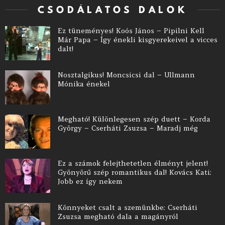
CSODÁLATOS DALOK
Ez tüneményes! Koós János – Pipilni Kell
Már Papa – Így énekli kisgyerekeivel a vicces
dalt!
Nosztalgikus! Moncsicsi dal – Ullmann
Mónika énekel
Megható! Különlegesen szép duett – Korda
György – Cserháti Zsuzsa – Maradj még
Ez a számok felejthetetlen élményt jelent!
Gyönyörű szép romantikus dal! Kovács Kati:
Jobb ez így nekem
Könnyeket csalt a szemünkbe: Cserháti
Zsuzsa megható dala a magányról