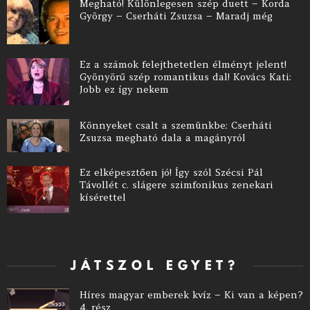
Megható! Különlegesen szép duett – Korda
György – Cserháti Zsuzsa – Maradj még
Ez a számok felejthetetlen élményt jelent!
Gyönyörű szép romantikus dal! Kovács Kati:
Jobb ez így nekem
Könnyeket csalt a szemünkbe: Cserháti
Zsuzsa megható dala a magányról
Ez elképesztően jó! Így szól Szécsi Pál
Távollét c. slágere szimfonikus zenekari
kísérettel
JÁTSZOL EGYET?
Híres magyar emberek kvíz – Ki van a képen?
4. rész