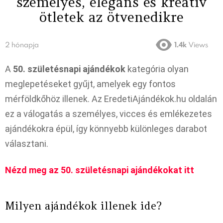
személyes, elegáns és kreatív
ötletek az ötvenedikre
2 hónapja
1.4k
Views
A
50. születésnapi ajándékok
kategória olyan
meglepetéseket gyűjt, amelyek egy fontos
mérföldkőhöz illenek. Az EredetiAjándékok.hu oldalán
ez a válogatás a személyes, vicces és emlékezetes
ajándékokra épül, így könnyebb különleges darabot
választani.
Nézd meg az 50. születésnapi ajándékokat itt
Milyen ajándékok illenek ide?