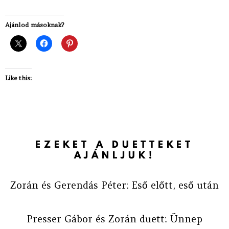
Ajánlod másoknak?
Like this:
EZEKET A DUETTEKET
AJÁNLJUK!
Zorán és Gerendás Péter: Eső előtt, eső után
Presser Gábor és Zorán duett: Ünnep