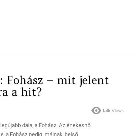
: Fohász – mit jelent
a a hit?
1.8k
Views
legújabb dala, a Fohász. Az énekesnő
e, a Fohász pedig imáinak, belső