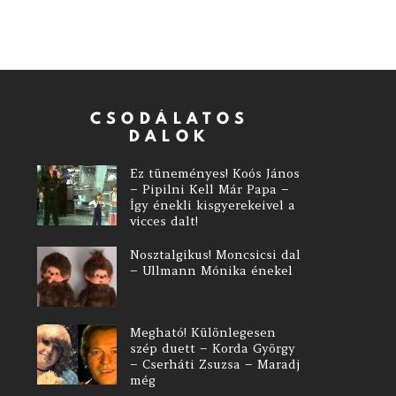
CSODÁLATOS
DALOK
Ez tüneményes! Koós János
– Pipilni Kell Már Papa –
Így énekli kisgyerekeivel a
vicces dalt!
Nosztalgikus! Moncsicsi dal
– Ullmann Mónika énekel
Megható! Különlegesen
szép duett – Korda György
– Cserháti Zsuzsa – Maradj
még