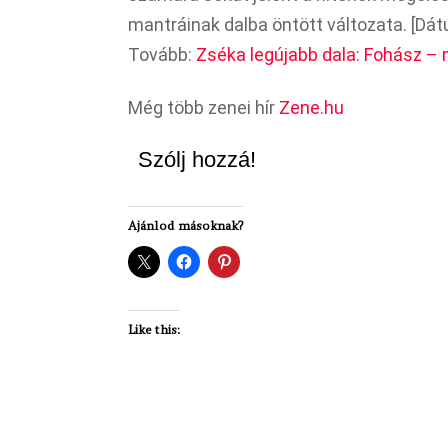
mantráinak dalba öntött változata. [Dát
Tovább:
Zséka legújabb dala: Fohász – m
Még több zenei hír
Zene.hu
Szólj hozzá!
Ajánlod másoknak?
Like this: