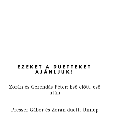
EZEKET A DUETTEKET
AJÁNLJUK!
Zorán és Gerendás Péter: Eső előtt, eső
után
Presser Gábor és Zorán duett: Ünnep