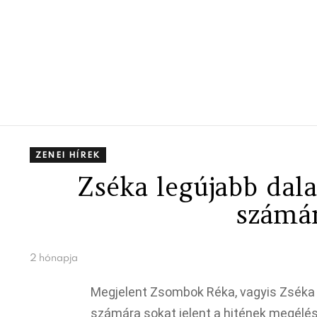
ZENEI HÍREK
Zséka legújabb dala
számár
2 hónapja
Megjelent Zsombok Réka, vagyis Zséka 
számára sokat jelent a hitének megélés