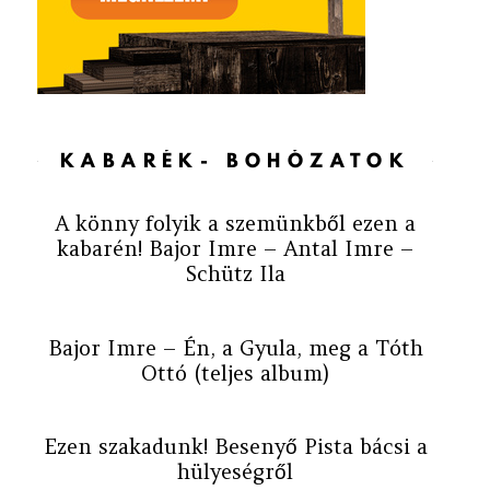
KABARÉK- BOHÓZATOK
A könny folyik a szemünkből ezen a
kabarén! Bajor Imre – Antal Imre –
Schütz Ila
Bajor Imre – Én, a Gyula, meg a Tóth
Ottó (teljes album)
Ezen szakadunk! Besenyő Pista bácsi a
hülyeségről