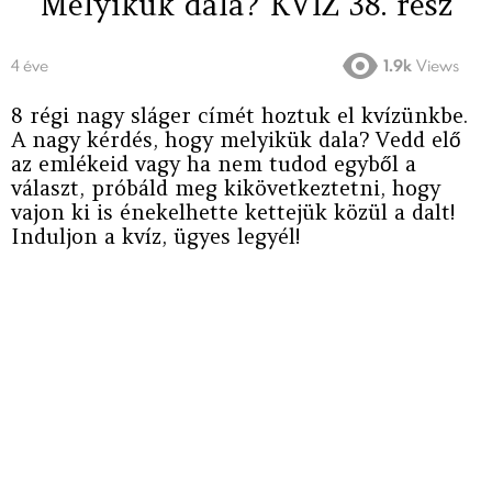
Melyikük dala? KVÍZ 38. rész
4 éve
1.9k
Views
8 régi nagy sláger címét hoztuk el kvízünkbe.
A nagy kérdés, hogy melyikük dala? Vedd elő
az emlékeid vagy ha nem tudod egyből a
választ, próbáld meg kikövetkeztetni, hogy
vajon ki is énekelhette kettejük közül a dalt!
Induljon a kvíz, ügyes legyél!