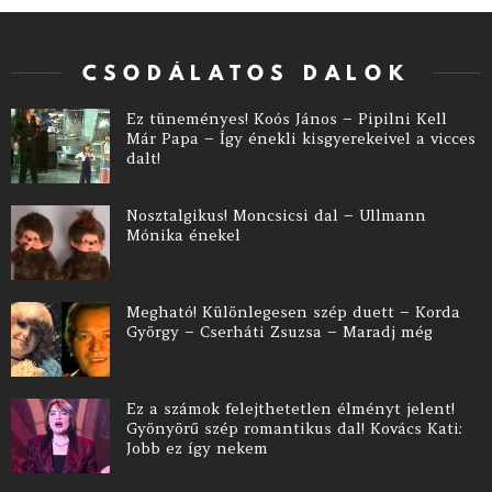
CSODÁLATOS DALOK
Ez tüneményes! Koós János – Pipilni Kell
Már Papa – Így énekli kisgyerekeivel a vicces
dalt!
Nosztalgikus! Moncsicsi dal – Ullmann
Mónika énekel
Megható! Különlegesen szép duett – Korda
György – Cserháti Zsuzsa – Maradj még
Ez a számok felejthetetlen élményt jelent!
Gyönyörű szép romantikus dal! Kovács Kati:
Jobb ez így nekem