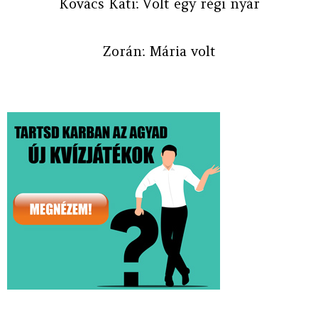
Kovács Kati: Volt egy régi nyár
Zorán: Mária volt