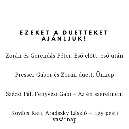
EZEKET A DUETTEKET
AJÁNLJUK!
Zorán és Gerendás Péter: Eső előtt, eső után
Presser Gábor és Zorán duett: Ünnep
Szécsi Pál, Fenyvesi Gabi – Az én szerelmem
Kovács Kati, Aradszky László – Egy pesti
vasárnap