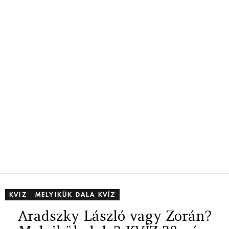
KVIZ
MELYIKÜK DALA KVÍZ
Aradszky László vagy Zorán?