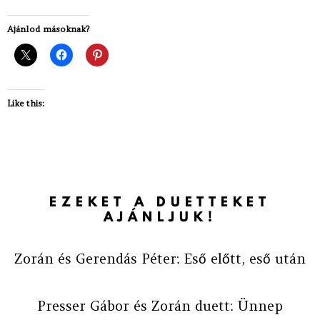
Ajánlod másoknak?
Like this:
EZEKET A DUETTEKET
AJÁNLJUK!
Zorán és Gerendás Péter: Eső előtt, eső után
Presser Gábor és Zorán duett: Ünnep