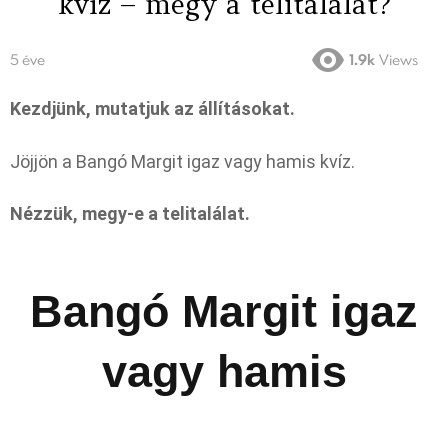
kvíz – megy a telitalálat?
5 éve
1.9k
Views
Kezdjünk, mutatjuk az állításokat.
Jöjjön a Bangó Margit igaz vagy hamis kvíz.
Nézzük, megy-e a telitalálat.
Bangó Margit igaz
vagy hamis