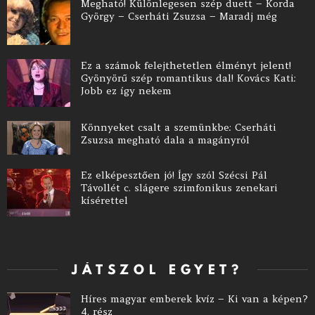
Megható! Különlegesen szép duett – Korda
György – Cserháti Zsuzsa – Maradj még
Ez a számok felejthetetlen élményt jelent!
Gyönyörű szép romantikus dal! Kovács Kati:
Jobb ez így nekem
Könnyeket csalt a szemünkbe: Cserháti
Zsuzsa megható dala a magányról
Ez elképesztően jó! Így szól Szécsi Pál
Távollét c. slágere szimfonikus zenekari
kísérettel
JÁTSZOL EGYET?
Híres magyar emberek kvíz – Ki van a képen?
4. rész