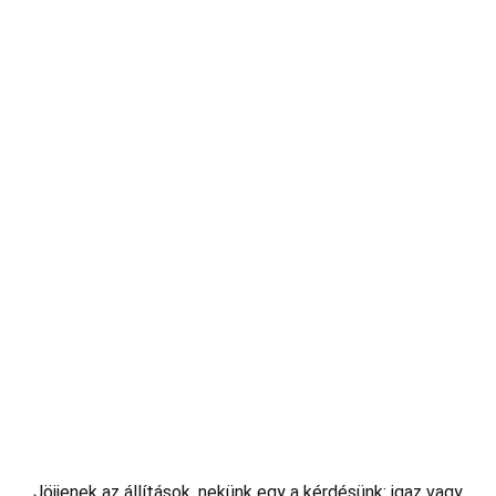
Jöjjenek az állítások, nekünk egy a kérdésünk: igaz vagy