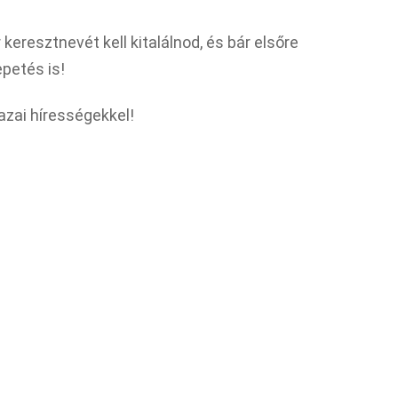
eresztnevét kell kitalálnod, és bár elsőre
petés is!
zai hírességekkel!