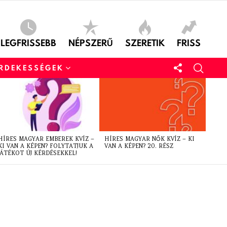
LEGFRISSEBB
NÉPSZERŰ
SZERETIK
FRISS
ÉRDEKESSÉGEK
HÍRES MAGYAR EMBEREK KVÍZ –
HÍRES MAGYAR NŐK KVÍZ – KI
KI VAN A KÉPEN? FOLYTATJUK A
VAN A KÉPEN? 20. RÉSZ
JÁTÉKOT ÚJ KÉRDÉSEKKEL!