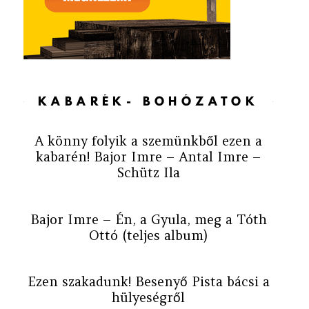
KABARÉK- BOHÓZATOK
A könny folyik a szemünkből ezen a
kabarén! Bajor Imre – Antal Imre –
Schütz Ila
Bajor Imre – Én, a Gyula, meg a Tóth
Ottó (teljes album)
Ezen szakadunk! Besenyő Pista bácsi a
hülyeségről