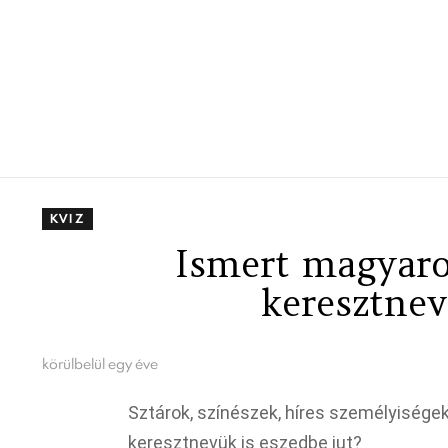
KVIZ
Ismert magyaro
keresztnev
körülbelül egy éve
Sztárok, színészek, híres személyiségek
keresztnevük is eszedbe jut?