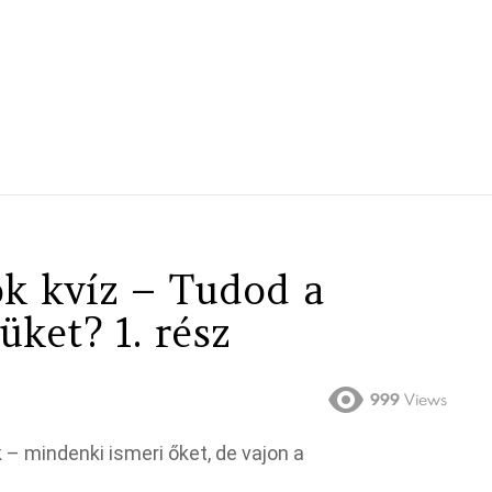
k kvíz – Tudod a
üket? 1. rész
999
Views
 – mindenki ismeri őket, de vajon a