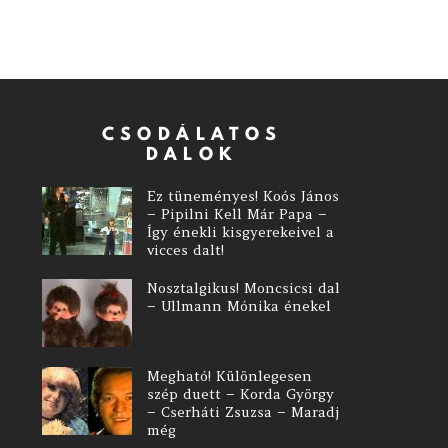
CSODÁLATOS
DALOK
Ez tüneményes! Koós János
– Pipilni Kell Már Papa –
Így énekli kisgyerekeivel a
vicces dalt!
Nosztalgikus! Moncsicsi dal
– Ullmann Mónika énekel
Megható! Különlegesen
szép duett – Korda György
– Cserháti Zsuzsa – Maradj
még