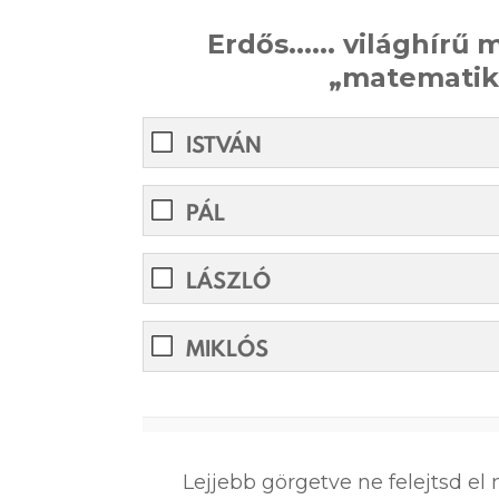
Erdős...... világhír
„matematika
ISTVÁN
PÁL
LÁSZLÓ
MIKLÓS
0%
Lejjebb görgetve ne felejtsd e