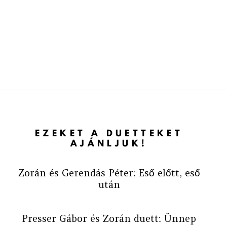
EZEKET A DUETTEKET
AJÁNLJUK!
Zorán és Gerendás Péter: Eső előtt, eső
után
Presser Gábor és Zorán duett: Ünnep