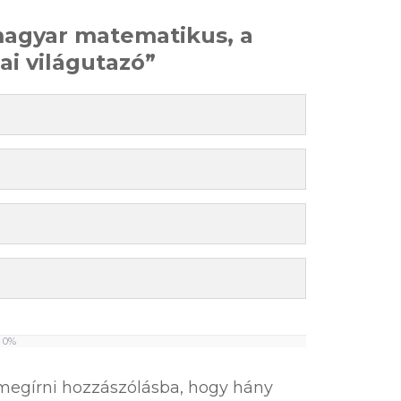
ű magyar matematikus, a
i világutazó”
0%
l megírni hozzászólásba, hogy hány