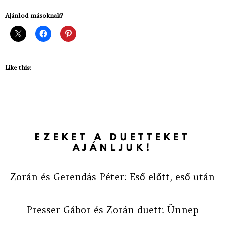
Ajánlod másoknak?
Like this:
EZEKET A DUETTEKET
AJÁNLJUK!
Zorán és Gerendás Péter: Eső előtt, eső után
Presser Gábor és Zorán duett: Ünnep