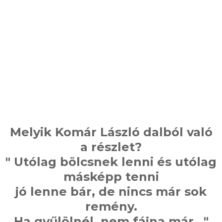
Melyik Komár László dalból való
a részlet?
" Utólag bölcsnek lenni és utólag
másképp tenni
jó lenne bár, de nincs már sok
remény.
Ha gyűlölnél, nem fájna már..."