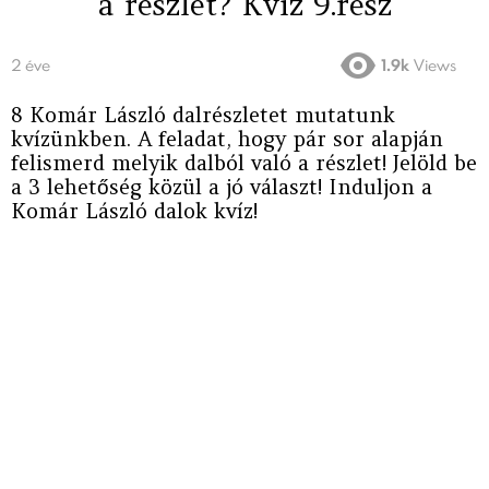
a részlet? Kvíz 9.rész
2 éve
1.9k
Views
8 Komár László dalrészletet mutatunk
kvízünkben. A feladat, hogy pár sor alapján
felismerd melyik dalból való a részlet! Jelöld be
a 3 lehetőség közül a jó választ! Induljon a
Komár László dalok kvíz!