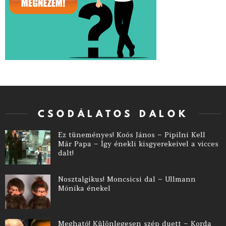
CSODÁLATOS DALOK
Ez tüneményes! Koós János – Pipilni Kell
Már Papa – Így énekli kisgyerekeivel a vicces
dalt!
Nosztalgikus! Moncsicsi dal – Ullmann
Mónika énekel
Megható! Különlegesen szép duett – Korda