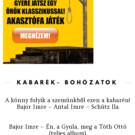
KABARÉK- BOHÓZATOK
A könny folyik a szemünkből ezen a kabarén!
Bajor Imre – Antal Imre – Schütz Ila
Bajor Imre – Én, a Gyula, meg a Tóth Ottó
(teljes album)