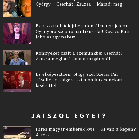
György – Cserháti Zsuzsa – Maradj még
Ez a számok felejthetetlen élményt jelent!
Gyönyörű szép romantikus dal! Kovács Kati:
Jobb ez így nekem
Könnyeket csalt a szemünkbe: Cserháti
Zsuzsa megható dala a magányról
Ez elképesztően jó! Így szól Szécsi Pál
Távollét c. slágere szimfonikus zenekari
kísérettel
JÁTSZOL EGYET?
Híres magyar emberek kvíz – Ki van a képen?
4. rész