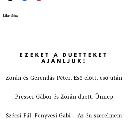
Like this:
EZEKET A DUETTEKET
AJÁNLJUK!
Zorán és Gerendás Péter: Eső előtt, eső után
Presser Gábor és Zorán duett: Ünnep
Szécsi Pál, Fenyvesi Gabi – Az én szerelmem