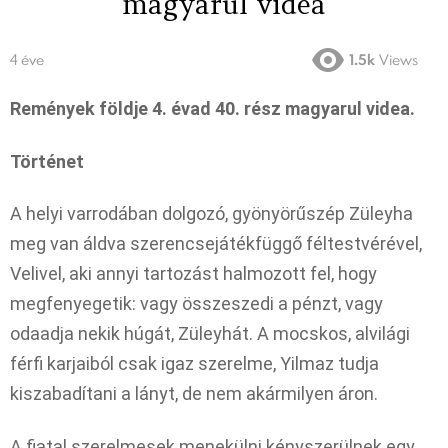
magyarul videa
4 éve
1.5k
Views
Remények földje 4. évad 40. rész magyarul videa.
Történet
A helyi varrodában dolgozó, gyönyörűszép Züleyha
meg van áldva szerencsejátékfüggő féltestvérével,
Velivel, aki annyi tartozást halmozott fel, hogy
megfenyegetik: vagy összeszedi a pénzt, vagy
odaadja nekik húgát, Züleyhát. A mocskos, alvilági
férfi karjaiból csak igaz szerelme, Yilmaz tudja
kiszabadítani a lányt, de nem akármilyen áron.
A fiatal szerelmesek menekülni kényszerülnek egy