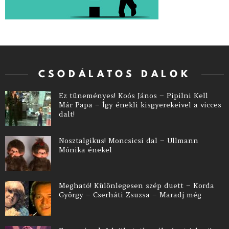
CSODÁLATOS DALOK
Ez tüneményes! Koós János – Pipilni Kell
Már Papa – Így énekli kisgyerekeivel a vicces
dalt!
Nosztalgikus! Moncsicsi dal – Ullmann
Mónika énekel
Megható! Különlegesen szép duett – Korda
György – Cserháti Zsuzsa – Maradj még