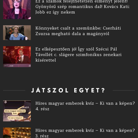
Ez a számok felejthetetlen élményt jelent!
Gyönyörű szép romantikus dal! Kovács Kati:
Jobb ez így nekem
Könnyeket csalt a szemünkbe: Cserháti
Zsuzsa megható dala a magányról
Ez elképesztően jó! Így szól Szécsi Pál
Távollét c. slágere szimfonikus zenekari
kísérettel
JÁTSZOL EGYET?
Híres magyar emberek kvíz – Ki van a képen?
4. rész
Híres magyar emberek kvíz – Ki van a képen?
3. rész