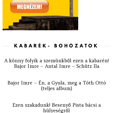
KABARÉK- BOHÓZATOK
A könny folyik a szemünkből ezen a kabarén!
Bajor Imre – Antal Imre – Schütz Ila
Bajor Imre – Én, a Gyula, meg a Tóth Ottó
(teljes album)
Ezen szakadunk! Besenyő Pista bácsi a
hülyeségről