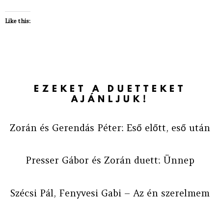
Like this:
EZEKET A DUETTEKET
AJÁNLJUK!
Zorán és Gerendás Péter: Eső előtt, eső után
Presser Gábor és Zorán duett: Ünnep
Szécsi Pál, Fenyvesi Gabi – Az én szerelmem