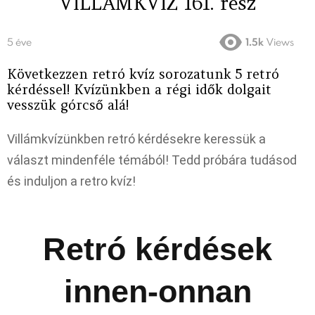
VILLÁMKVÍZ 161. rész
5 éve
1.5k
Views
Következzen retró kvíz sorozatunk 5 retró
kérdéssel! Kvízünkben a régi idők dolgait
vesszük górcső alá!
Villámkvízünkben retró kérdésekre keressük a
választ mindenféle témából! Tedd próbára tudásod
és induljon a retro kvíz!
Retró kérdések
innen-onnan