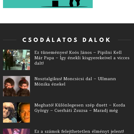
CSODÁLATOS DALOK
Ez tüneményes! Koós János – Pipilni Kell
Már Papa – Így énekli kisgyerekeivel a vicces
dalt!
Nosztalgikus! Moncsicsi dal – Ullmann
Mónika énekel
Megható! Különlegesen szép duett – Korda
György – Cserháti Zsuzsa – Maradj még
Ez a számok felejthetetlen élményt jelent!