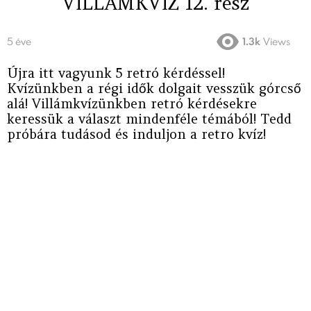
VILLÁMKVÍZ 12. rész
5 éve
1.3k
Views
Újra itt vagyunk 5 retró kérdéssel!
Kvízünkben a régi idők dolgait vesszük górcső
alá! Villámkvízünkben retró kérdésekre
keressük a választ mindenféle témából! Tedd
próbára tudásod és induljon a retro kvíz!