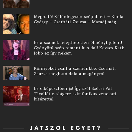
Megható! Különlegesen szép duett – Korda
György – Cserháti Zsuzsa – Maradj még
Ez a számok felejthetetlen élményt jelent!
Gyönyörű szép romantikus dal! Kovács Kati:
Jobb ez így nekem
Könnyeket csalt a szemünkbe: Cserháti
Zsuzsa megható dala a magányról
Ez elképesztően jó! Így szól Szécsi Pál
Távollét c. slágere szimfonikus zenekari
kísérettel
JÁTSZOL EGYET?