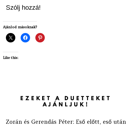
Szólj hozzá!
Ajánlod másoknak?
Like this:
EZEKET A DUETTEKET
AJÁNLJUK!
Zorán és Gerendás Péter: Eső előtt, eső után