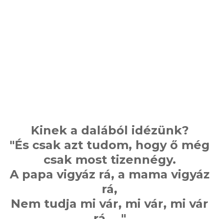
Kinek a dalából idézünk?
"És csak azt tudom, hogy ő még
csak most tizennégy.
A papa vigyáz rá, a mama vigyáz
rá,
Nem tudja mi vár, mi vár, mi vár
rá..…"