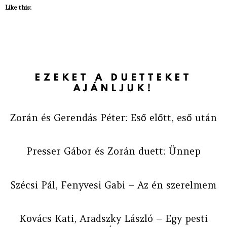
Like this:
EZEKET A DUETTEKET
AJÁNLJUK!
Zorán és Gerendás Péter: Eső előtt, eső után
Presser Gábor és Zorán duett: Ünnep
Szécsi Pál, Fenyvesi Gabi – Az én szerelmem
Kovács Kati, Aradszky László – Egy pesti