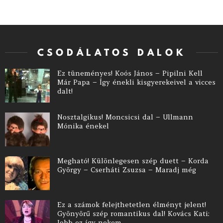
CSODÁLATOS DALOK
Ez tüneményes! Koós János – Pipilni Kell
Már Papa – Így énekli kisgyerekeivel a vicces
dalt!
Nosztalgikus! Moncsicsi dal – Ullmann
Mónika énekel
Megható! Különlegesen szép duett – Korda
György – Cserháti Zsuzsa – Maradj még
Ez a számok felejthetetlen élményt jelent!
Gyönyörű szép romantikus dal! Kovács Kati:
Jobb ez így nekem