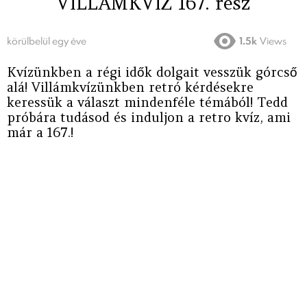
VILLÁMKVÍZ 167. rész
körülbelül egy éve
1.5k
Views
Kvízünkben a régi idők dolgait vesszük górcső
alá! Villámkvízünkben retró kérdésekre
keressük a választ mindenféle témából! Tedd
próbára tudásod és induljon a retro kvíz, ami
már a 167.!