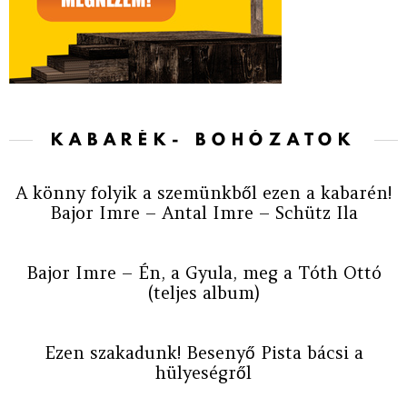
KABARÉK- BOHÓZATOK
A könny folyik a szemünkből ezen a kabarén!
Bajor Imre – Antal Imre – Schütz Ila
Bajor Imre – Én, a Gyula, meg a Tóth Ottó
(teljes album)
Ezen szakadunk! Besenyő Pista bácsi a
hülyeségről