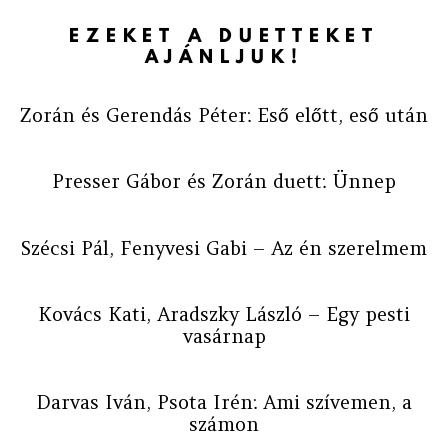
EZEKET A DUETTEKET
AJÁNLJUK!
Zorán és Gerendás Péter: Eső előtt, eső után
Presser Gábor és Zorán duett: Ünnep
Szécsi Pál, Fenyvesi Gabi – Az én szerelmem
Kovács Kati, Aradszky László – Egy pesti
vasárnap
Darvas Iván, Psota Irén: Ami szívemen, a
számon