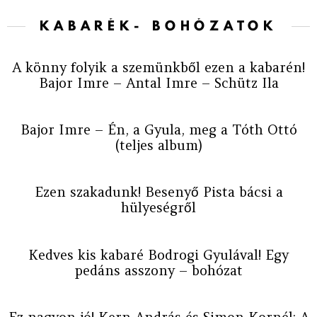
KABARÉK- BOHÓZATOK
A könny folyik a szemünkből ezen a kabarén!
Bajor Imre – Antal Imre – Schütz Ila
Bajor Imre – Én, a Gyula, meg a Tóth Ottó
(teljes album)
Ezen szakadunk! Besenyő Pista bácsi a
hülyeségről
Kedves kis kabaré Bodrogi Gyulával! Egy
pedáns asszony – bohózat
Ez nagyon jó! Kern András és Simon Kornél: A