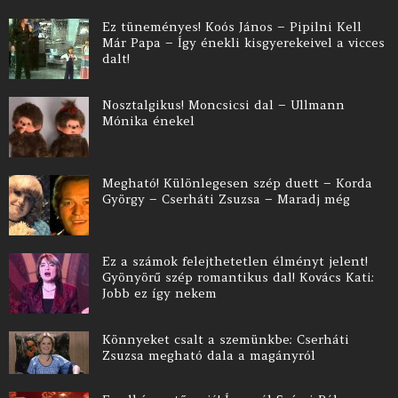
Ez tüneményes! Koós János – Pipilni Kell
Már Papa – Így énekli kisgyerekeivel a vicces
dalt!
Nosztalgikus! Moncsicsi dal – Ullmann
Mónika énekel
Megható! Különlegesen szép duett – Korda
György – Cserháti Zsuzsa – Maradj még
Ez a számok felejthetetlen élményt jelent!
Gyönyörű szép romantikus dal! Kovács Kati:
Jobb ez így nekem
Könnyeket csalt a szemünkbe: Cserháti
Zsuzsa megható dala a magányról