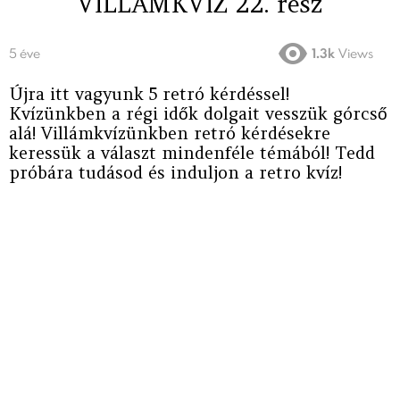
VILLÁMKVÍZ 22. rész
5 éve
1.3k
Views
Újra itt vagyunk 5 retró kérdéssel!
Kvízünkben a régi idők dolgait vesszük górcső
alá! Villámkvízünkben retró kérdésekre
keressük a választ mindenféle témából! Tedd
próbára tudásod és induljon a retro kvíz!