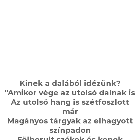
Kinek a dalából idézünk?
"Amikor vége az utolsó dalnak is
Az utolsó hang is szétfoszlott
már
Magányos tárgyak az elhagyott
színpadon
Fölborult székek és konok