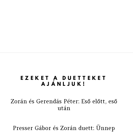
EZEKET A DUETTEKET
AJÁNLJUK!
Zorán és Gerendás Péter: Eső előtt, eső
után
Presser Gábor és Zorán duett: Ünnep