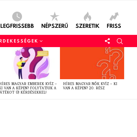
LEGFRISSEBB
NÉPSZERŰ
SZERETIK
FRISS
ÉRDEKESSÉGEK
HÍRES MAGYAR EMBEREK KVÍZ –
HÍRES MAGYAR NŐK KVÍZ – KI
KI VAN A KÉPEN? FOLYTATJUK A
VAN A KÉPEN? 20. RÉSZ
JÁTÉKOT ÚJ KÉRDÉSEKKEL!