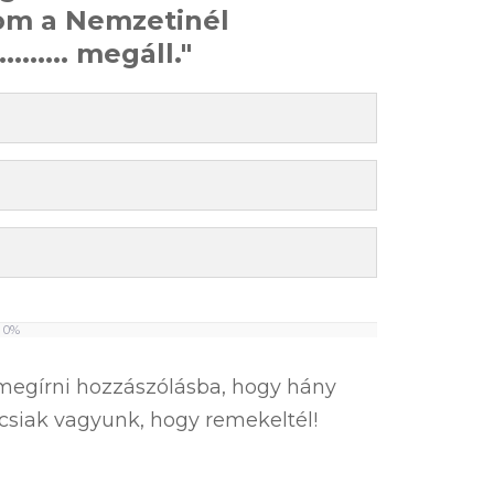
om a Nemzetinél
......... megáll."
0%
l megírni hozzászólásba, hogy hány
áncsiak vagyunk, hogy remekeltél!