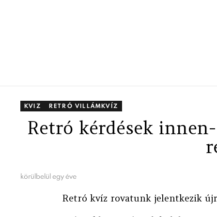
KVIZ
RETRÓ VILLÁMKVÍZ
Retró kérdések inne
r
körülbelül egy éve
Retró kvíz rovatunk jelentkezik újr