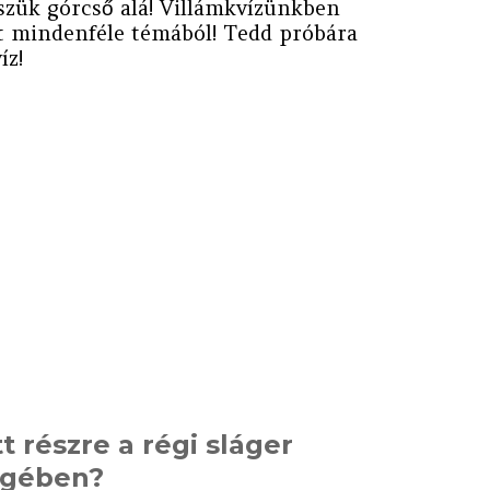
szük górcső alá! Villámkvízünkben
zt mindenféle témából! Tedd próbára
íz!
t részre a régi sláger
egében?