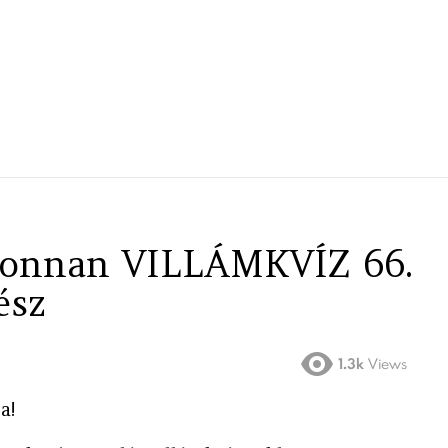
n-onnan VILLÁMKVÍZ 66.
ész
1.3k
Views
a!