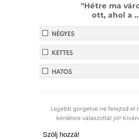
"Hétre ma vár
ott, ahol a ..
NÉGYES
KETTES
HATOS
0%
Lejjebb görgetve ne felejtsd e
kérdésre válaszoltál jól! Kív
Szólj hozzá!