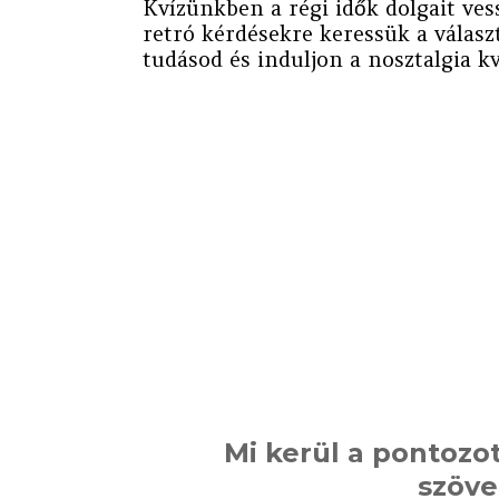
Kvízünkben a régi idők dolgait ves
retró kérdésekre keressük a válas
tudásod és induljon a nosztalgia kv
Mi kerül a pontozot
szöv