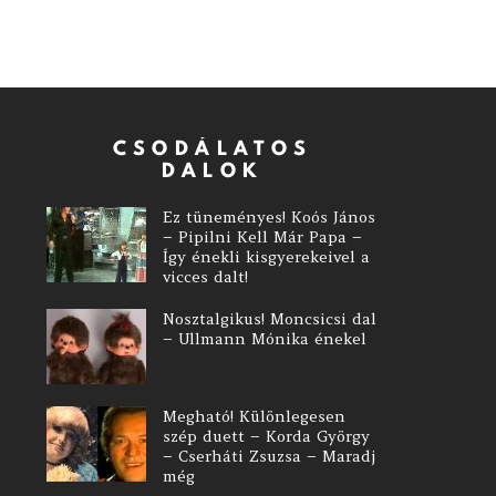
CSODÁLATOS
DALOK
Ez tüneményes! Koós János
– Pipilni Kell Már Papa –
Így énekli kisgyerekeivel a
vicces dalt!
Nosztalgikus! Moncsicsi dal
– Ullmann Mónika énekel
Megható! Különlegesen
szép duett – Korda György
– Cserháti Zsuzsa – Maradj
még