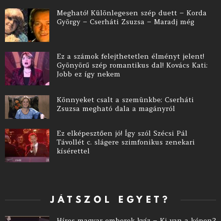
Megható! Különlegesen szép duett – Korda
György – Cserháti Zsuzsa – Maradj még
Ez a számok felejthetetlen élményt jelent!
Gyönyörű szép romantikus dal! Kovács Kati:
Jobb ez így nekem
Könnyeket csalt a szemünkbe: Cserháti
Zsuzsa megható dala a magányról
Ez elképesztően jó! Így szól Szécsi Pál
Távollét c. slágere szimfonikus zenekari
kísérettel
JÁTSZOL EGYET?
Híres magyar emberek kvíz – Ki van a képen?