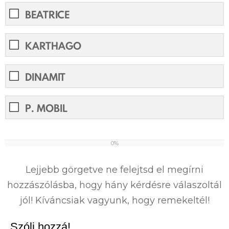
BEATRICE
KARTHAGO
DINAMIT
P. MOBIL
0%
0%
Lejjebb görgetve ne felejtsd el megírni
hozzászólásba, hogy hány kérdésre válaszoltál
jól! Kíváncsiak vagyunk, hogy remekeltél!
Szólj hozzá!