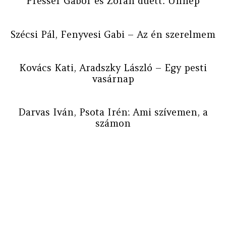
Presser Gábor és Zorán duett: Ünnep
Szécsi Pál, Fenyvesi Gabi – Az én szerelmem
Kovács Kati, Aradszky László – Egy pesti
vasárnap
Darvas Iván, Psota Irén: Ami szívemen, a
számon