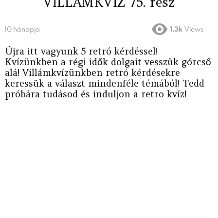
VILLÁMKVÍZ 75. rész
10 hónapja
1.3k
Views
Újra itt vagyunk 5 retró kérdéssel!
Kvízünkben a régi idők dolgait vesszük górcső
alá! Villámkvízünkben retró kérdésekre
keressük a választ mindenféle témából! Tedd
próbára tudásod és induljon a retro kvíz!