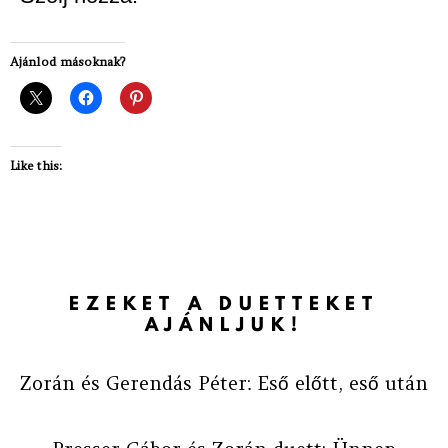
Ajánlod másoknak?
Like this:
EZEKET A DUETTEKET
AJÁNLJUK!
Zorán és Gerendás Péter: Eső előtt, eső után