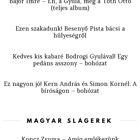
Bajor Imre – Én, a Gyula, meg a Tóth Ottó
(teljes album)
Ezen szakadunk! Besenyő Pista bácsi a
hülyeségről
Kedves kis kabaré Bodrogi Gyulával! Egy
pedáns asszony – bohózat
Ez nagyon jó! Kern András és Simon Kornél: A
bíróságon – bohózat
MAGYAR SLÁGEREK
Koncz Zsuzsa – Amíg emlékezünk