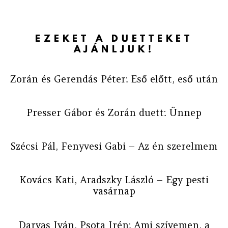
EZEKET A DUETTEKET
AJÁNLJUK!
Zorán és Gerendás Péter: Eső előtt, eső után
Presser Gábor és Zorán duett: Ünnep
Szécsi Pál, Fenyvesi Gabi – Az én szerelmem
Kovács Kati, Aradszky László – Egy pesti
vasárnap
Darvas Iván, Psota Irén: Ami szívemen, a