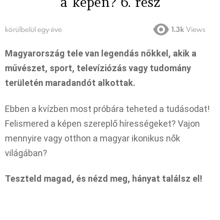
a képen? 6. rész
körülbelül egy éve
1.3k
Views
Magyarország tele van legendás nőkkel, akik a
művészet, sport, televíziózás vagy tudomány
területén maradandót alkottak.
Ebben a kvízben most próbára teheted a tudásodat!
Felismered a képen szereplő hírességeket? Vajon
mennyire vagy otthon a magyar ikonikus nők
világában?
Teszteld magad, és nézd meg, hányat találsz el!