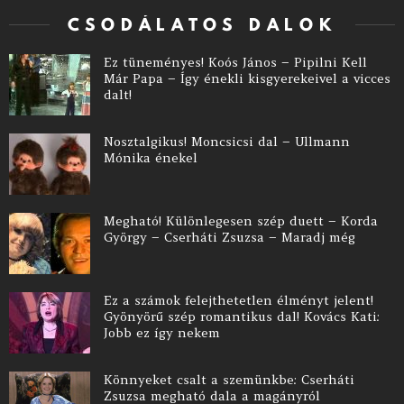
CSODÁLATOS DALOK
Ez tüneményes! Koós János – Pipilni Kell
Már Papa – Így énekli kisgyerekeivel a vicces
dalt!
Nosztalgikus! Moncsicsi dal – Ullmann
Mónika énekel
Megható! Különlegesen szép duett – Korda
György – Cserháti Zsuzsa – Maradj még
Ez a számok felejthetetlen élményt jelent!
Gyönyörű szép romantikus dal! Kovács Kati:
Jobb ez így nekem
Könnyeket csalt a szemünkbe: Cserháti
Zsuzsa megható dala a magányról