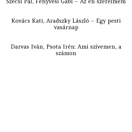
Szécsi Pál, Fenyvesi Gabi – Az én szerelmem
Kovács Kati, Aradszky László – Egy pesti
vasárnap
Darvas Iván, Psota Irén: Ami szívemen, a
számon