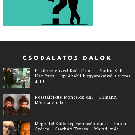
CSODÁLATOS DALOK
Ez tüneményes! Koós János – Pipilni Kell
Már Papa – Így énekli kisgyerekeivel a vicces
dalt!
Nosztalgikus! Moncsicsi dal – Ullmann
Mónika énekel
Megható! Különlegesen szép duett – Korda
György – Cserháti Zsuzsa – Maradj még