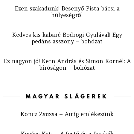
Ezen szakadunk! Besenyő Pista bácsi a
hülyeségről
Kedves kis kabaré Bodrogi Gyulával! Egy
pedáns asszony – bohózat
Ez nagyon jó! Kern András és Simon Kornél: A
bíróságon – bohózat
MAGYAR SLÁGEREK
Koncz Zsuzsa – Amíg emlékezünk
Kovács Kati – A festő és a fecskék