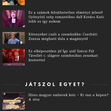
Ez a számok felejthetetlen élményt jelent!
Gyönyörű szép romantikus dal! Kovács Kati:
Jobb ez így nekem
Könnyeket csalt a szemünkbe: Cserháti
Zsuzsa megható dala a magányról
Ez elképesztően jó! Így szól Szécsi Pál
Távollét c. slágere szimfonikus zenekari
kísérettel
JÁTSZOL EGYET?
Híres magyar emberek kvíz – Ki van a képen?
4. rész