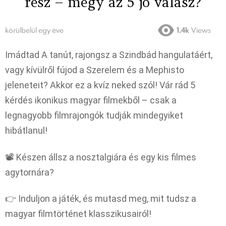
rész – megy az 5 jó válasz?
körülbelül egy éve
1.4k
Views
Imádtad A tanút, rajongsz a Szindbád hangulatáért,
vagy kívülről fújod a Szerelem és a Mephisto
jeleneteit? Akkor ez a kvíz neked szól! Vár rád 5
kérdés ikonikus magyar filmekből – csak a
legnagyobb filmrajongók tudják mindegyiket
hibátlanul!
📽️ Készen állsz a nosztalgiára és egy kis filmes
agytornára?
👉 Induljon a játék, és mutasd meg, mit tudsz a
magyar filmtörténet klasszikusairól!