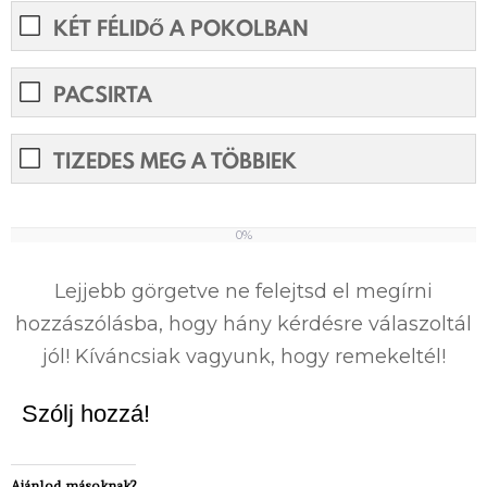
KÉT FÉLIDŐ A POKOLBAN
PACSIRTA
TIZEDES MEG A TÖBBIEK
0%
0%
Lejjebb görgetve ne felejtsd el megírni
hozzászólásba, hogy hány kérdésre válaszoltál
jól! Kíváncsiak vagyunk, hogy remekeltél!
Szólj hozzá!
Ajánlod másoknak?